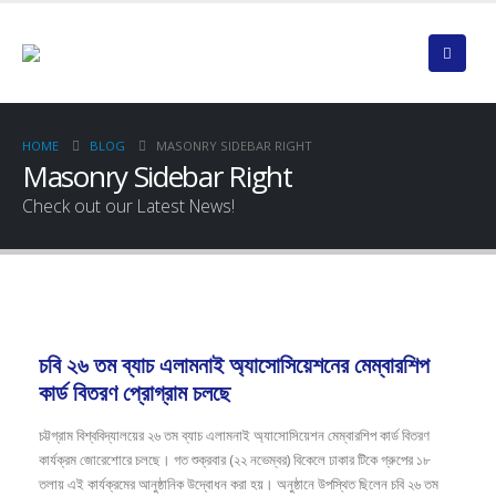
HOME
BLOG
MASONRY SIDEBAR RIGHT
Masonry Sidebar Right
Check out our Latest News!
চবি ২৬ তম ব্যাচ এলামনাই অ্যাসোসিয়েশনের মেম্বারশিপ
কার্ড বিতরণ প্রোগ্রাম চলছে
চট্টগ্রাম বিশ্ববিদ্যালয়ের ২৬ তম ব্যাচ এলামনাই অ্যাসোসিয়েশন মেম্বারশিপ কার্ড বিতরণ
কার্যক্রম জোরেশোরে চলছে। গত শুক্রবার (২২ নভেম্বর) বিকেলে ঢাকার টিকে গ্রুপের ১৮
তলায় এই কার্যক্রমের আনুষ্ঠানিক উদ্বোধন করা হয়। অনুষ্ঠানে উপস্থিত ছিলেন চবি ২৬ তম