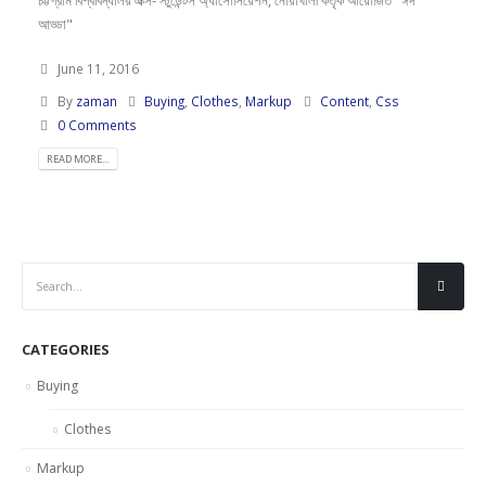
চট্টগ্রাম বিশ্ববিদ্যালয় এক্স- স্টুডেন্টস অ্যাসোসিয়েশন, নোয়াখালী কর্তৃক আয়োজিত" ঈদ
আড্ডা"
June 11, 2016
By
zaman
Buying
,
Clothes
,
Markup
Content
,
Css
0 Comments
READ MORE...
CATEGORIES
Buying
Clothes
Markup