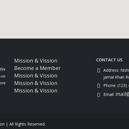
Mission & Vission
CONTACT US
Become a Member
পরিক
Address:
Nish
Mission & Vission
শ এবং
jamal Khan R
Mission & Vission
ালনা
Phone:
(123)
Mission & Vission
mail
Email:
n | All Rights Reserved.