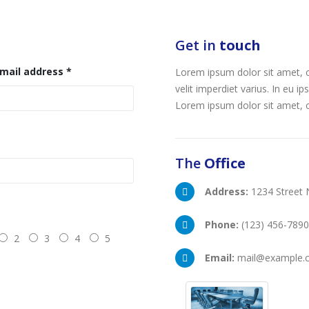
Get in
touch
mail address *
Lorem ipsum dolor sit amet, co
velit imperdiet varius. In eu ip
Lorem ipsum dolor sit amet, co
The
Office
Address:
1234 Street 
Phone:
(123) 456-7890
2
3
4
5
Email:
mail@example.