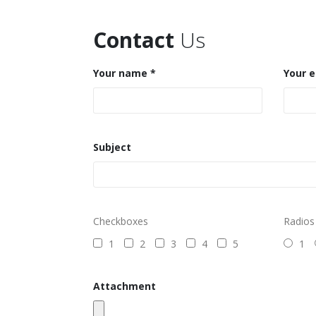
Contact
Us
Your name *
Your e
Subject
Checkboxes
Radios
1
2
3
4
5
1
Attachment