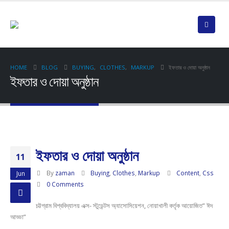
HOME
BLOG
BUYING
,
CLOTHES
,
MARKUP
ইফতার ও দোয়া অনুষ্ঠান
ইফতার ও দোয়া অনুষ্ঠান
ইফতার ও দোয়া অনুষ্ঠান
11
By
zaman
Buying
,
Clothes
,
Markup
Content
,
Css
Jun
0 Comments
চট্টগ্রাম বিশ্ববিদ্যালয় এক্স- স্টুডেন্টস অ্যাসোসিয়েশন, নোয়াখালী কর্তৃক আয়োজিত” ঈদ
আড্ডা”